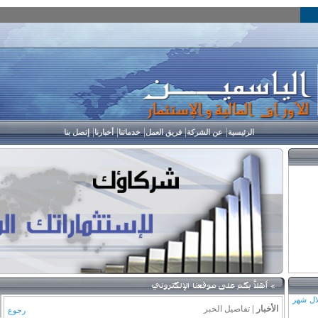
|
|
|
|
|
الرئيسية
عن الشركة
فريق العمل
خدماتنا
أخبارنا
إتصل بنا
 الأزمة
من نظام
عمان
لال شهر
الأخبار
|
تفاصيل الخبر
رجوع