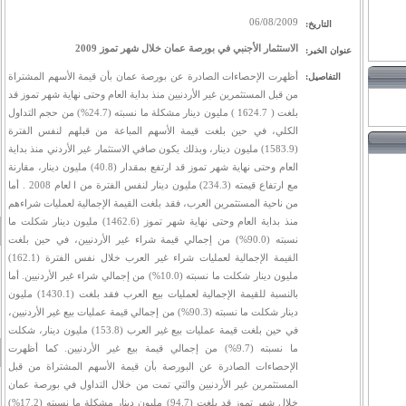
06/08/2009
التاريخ:
الاستثمار الأجنبي في بورصة عمان خلال شهر تموز 2009
عنوان الخبر:
أظهرت الإحصاءات الصادرة عن بورصة عمان بأن قيمة الأسهم المشتراة
التفاصيل:
من قبل المستثمرين غير الأردنيين منذ بداية العام وحتى نهاية شهر تموز قد
بلغت ( 1624.7 ) مليون دينار مشكلة ما نسبته (24.7%) من حجم التداول
الكلي، في حين بلغت قيمة الأسهم المباعة من قبلهم لنفس الفترة
(1583.9) مليون دينار، وبذلك يكون صافي الاستثمار غير الأردني منذ بداية
العام وحتى نهاية شهر تموز قد ارتفع بمقدار (40.8) مليون دينار، مقارنة
مع ارتفاع قيمته (234.3) مليون دينار لنفس الفترة من ا لعام 2008 . أما
من ناحية المستثمرين العرب، فقد بلغت القيمة الإجمالية لعمليات شراءهم
منذ بداية العام وحتى نهاية شهر تموز (1462.6) مليون دينار شكلت ما
نسبته (90.0%) من إجمالي قيمة شراء غير الأردنيين، في حين بلغت
القيمة الإجمالية لعمليات شراء غير العرب خلال نفس الفترة (162.1)
مليون دينار شكلت ما نسبته (10.0%) من إجمالي شراء غير الأردنيين. أما
بالنسبة للقيمة الإجمالية لعمليات بيع العرب فقد بلغت (1430.1) مليون
دينار شكلت ما نسبته (90.3%) من إجمالي قيمة عمليات بيع غير الأردنيين،
في حين بلغت قيمة عمليات بيع غير العرب (153.8) مليون دينار، شكلت
ما نسبته (9.7%) من إجمالي قيمة بيع غير الأردنيين. كما أظهرت
الإحصاءات الصادرة عن البورصة بأن قيمة الأسهم المشتراة من قبل
المستثمرين غير الأردنيين والتي تمت من خلال التداول في بورصة عمان
خلال شهر تموز قد بلغت (94.7) مليون دينار مشكلة ما نسبته (17.2%)